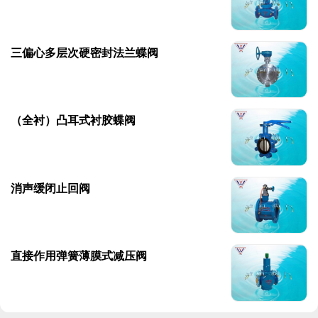
三偏心多层次硬密封法兰蝶阀
（全衬）凸耳式衬胶蝶阀
消声缓闭止回阀
直接作用弹簧薄膜式减压阀