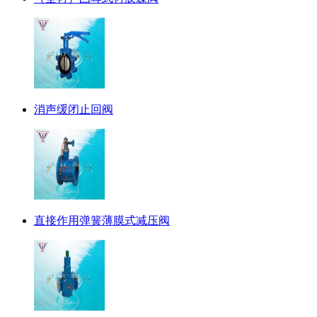
消声缓闭止回阀
直接作用弹簧薄膜式减压阀