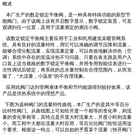
概述
本厂生产的数定锁定平衡阀，是一种具有特殊功能的新型节
能阀门。由于该阀上设有开启数字显示，数字锁定装置，可直
观调到任一位置，及用于流量测定的测压小阀。
该数定锁定平衡阀主要应用于工业和民用建筑采暖管网系
统。具有良好的流量特性，用它可以准确的调节压降和流量，
能够合理分配流量，实现流量定量，可以有效地解决供热（空
调）系统中存在的室温冷热不匀问题。只要在各支路及用户入
口装上适当规格的数字锁定平衡阀，并用专用智能仪表进行一
次性调试后锁定，将系统的总水量控制在合理范围内，从而克
服了，“大流量，小温差”的不合理现象。
应用此阀门达到管网液体平衡和节约能源得到较好效果，该
产品是供热系统中的理想产品。
下图为该种阀门的流量特性曲线，本厂生产的是其中等百分
比特性阀门。从曲线图上可知给开度一个相等的变化率，则流
量的变化率相等，其特点是开度大时流量大，开度小时则流量
小。而工程中大都在流量大时应用，等百分比阀门恰恰适用这
个要求。根据这一特点，可以自如的予置某个流量（快开阀门