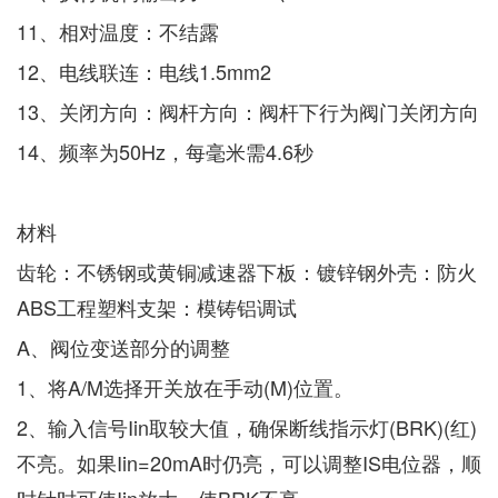
11、相对温度：不结露
12、电线联连：电线1.5mm2
13、关闭方向：阀杆方向：阀杆下行为阀门关闭方向
14、频率为50Hz，每毫米需4.6秒
材料
齿轮：不锈钢或黄铜减速器下板：镀锌钢外壳：防火
ABS工程塑料支架：模铸铝调试
A、阀位变送部分的调整
1、将A/M选择开关放在手动(M)位置。
2、输入信号Iin取较大值，确保断线指示灯(BRK)(红)
不亮。如果Iin=20mA时仍亮，可以调整IS电位器，顺