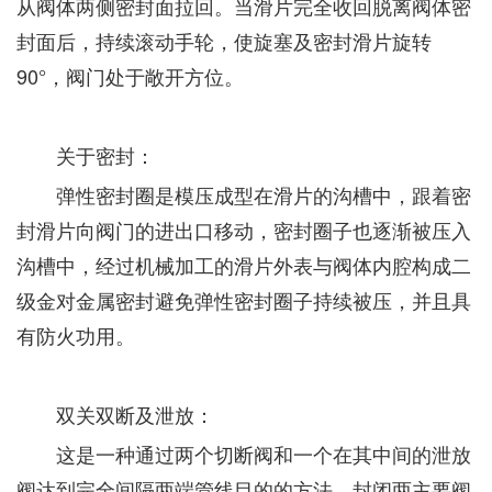
从阀体两侧密封面拉回。当滑片完全收回脱离阀体密
封面后，持续滚动手轮，使旋塞及密封滑片旋转
90°，阀门处于敞开方位。
关于密封：
弹性密封圈是模压成型在滑片的沟槽中，跟着密
封滑片向阀门的进出口移动，密封圈子也逐渐被压入
沟槽中，经过机械加工的滑片外表与阀体内腔构成二
级金对金属密封避免弹性密封圈子持续被压，并且具
有防火功用。
双关双断及泄放：
这是一种通过两个切断阀和一个在其中间的泄放
阀达到完全间隔两端管线目的的方法，封闭两主要阀