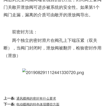
门关敞开泄放阀可进步被系统的安全性。如果第1个
阀门走漏，漏离的介质可由敞开的泄放阀导出。
双密封方法：
两个独立的密封滑片在阀孔上下端压紧（双关
断），当阀门封闭时，泄放阀被翻开，检验密封作用
（泄放）
上一条:
通风蝶阀的密封有什么要求
下一条:
电动蝶阀的特色体现哪些方面