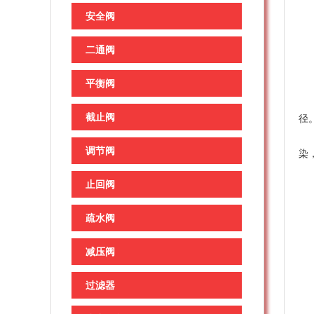
3
安全阀
4
5
二通阀
6
平衡阀
7
8
截止阀
径。
9
调节阀
染
气
止回阀
1
2
疏水阀
3
4
减压阀
5
6
过滤器
7