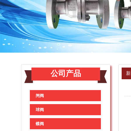
公司产品
新
闸阀
球阀
气
1
蝶阀
2