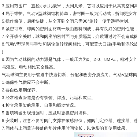
.应用范围广，直径小到几毫米，大到几米。它可以应用于从高真空到
.易于维护。气动V型球阀结构简单，密封圈一般为活动式，拆卸更换方
.操作简便，启闭快捷，从全开到全闭只需90°旋转，便于远程控制。
.紧密可靠。球阀的密封面材料一般由塑料制成，具有良好的密封性能
.全开或全关时，球和阀座的密封面与介质隔离，介质通过时不会造成
.气动V型球阀与手动和涡轮旋转球阀相比，可配置大口径(手动和涡轮旋转球
)
.因为气动球阀的动力源是气体，一般压力为0、2-0、8MPa，相对
，与液压、电动相比安全性高。
动球阀主要用于管道中快速切断、分配和改变介质流向。气动V型球阀的
.确保空气供应不会中断。
.要自己定期保养。
.经常检查管道是否有铁锈、焊渣、污垢和灰尘。
.检查承重架的承重、自重和振动情况。
.当填料函出现泄漏时，应及时更换密封填料。
.安装时，注意不要将阀门支撑在敏感部位，如阀门定位器、连接器、
.阀体与上阀盖连接处的垫片使用时间较长，以免影响其使用效果。