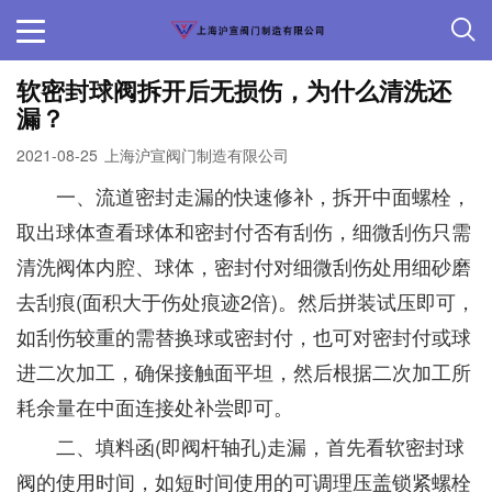
软密封球阀拆开后无损伤，为什么清洗还
漏？
2021-08-25
上海沪宣阀门制造有限公司
一、流道密封走漏的快速修补，拆开中面螺栓，
取出球体查看球体和密封付否有刮伤，细微刮伤只需
清洗阀体内腔、球体，密封付对细微刮伤处用细砂磨
去刮痕(面积大于伤处痕迹2倍)。然后拼装试压即可，
如刮伤较重的需替换球或密封付，也可对密封付或球
进二次加工，确保接触面平坦，然后根据二次加工所
耗余量在中面连接处补尝即可。
二、填料函(即阀杆轴孔)走漏，首先看软密封球
阀的使用时间，如短时间使用的可调理压盖锁紧螺栓