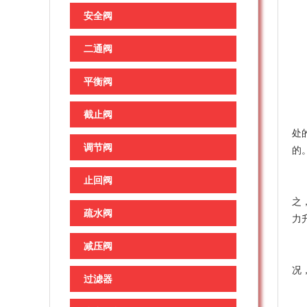
1
安全阀
2
3
二通阀
4
平衡阀
5
二
截止阀
国
处
调节阀
的
三
止回阀
回
之
疏水阀
力
四
减压阀
安
况
过滤器
现
缺