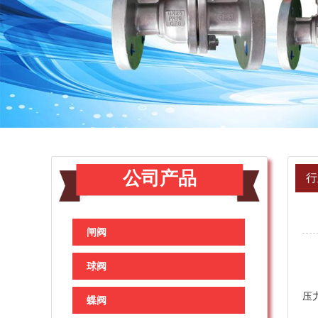
公司产品
行
闸阀
球阀
校
压
蝶阀
一