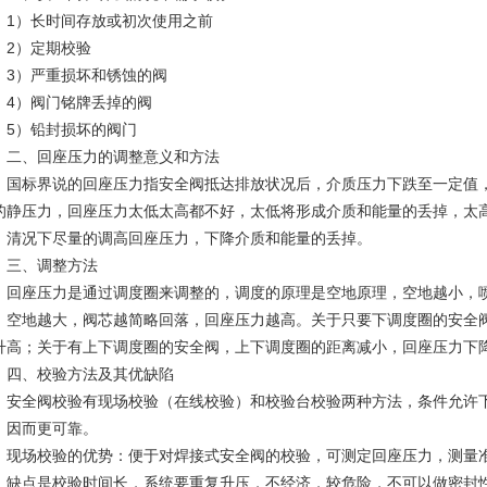
）长时间存放或初次使用之前
）定期校验
）严重损坏和锈蚀的阀
）阀门铭牌丢掉的阀
）铅封损坏的阀门
、回座压力的调整意义和方法
标界说的回座压力指安全阀抵达排放状况后，介质压力下跌至一定值，
的静压力，回座压力太低太高都不好，太低将形成介质和能量的丢掉，太
。清况下尽量的调高回座压力，下降介质和能量的丢掉。
、调整方法
座压力是通过调度圈来调整的，调度的原理是空地原理，空地越小，喷
，空地越大，阀芯越简略回落，回座压力越高。关于只要下调度圈的安全
升高；关于有上下调度圈的安全阀，上下调度圈的距离减小，回座压力下
、校验方法及其优缺陷
全阀校验有现场校验（在线校验）和校验台校验两种方法，条件允许下
，因而更可靠。
场校验的优势：便于对焊接式安全阀的校验，可测定回座压力，测量
点是校验时间长，系统要重复升压，不经济，较危险，不可以做密封