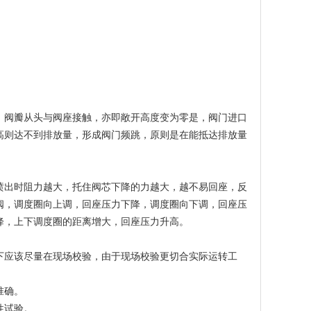
阀瓣从头与阀座接触，亦即敞开高度变为零是，阀门进口
高则达不到排放量，形成阀门频跳，原则是在能抵达排放量
出时阻力越大，托住阀芯下降的力越大，越不易回座，反
阀，调度圈向上调，回座压力下降，调度圈向下调，回座压
降，上下调度圈的距离增大，回座压力升高。
应该尽量在现场校验，由于现场校验更切合实际运转工
准确。
性试验。