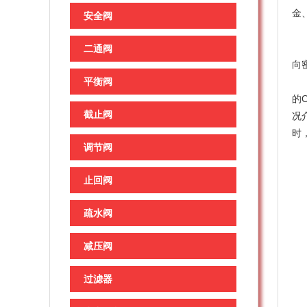
金
安全阀
因
尽
二通阀
向
平衡阀
通
的
截止阀
况
时
调节阀
依
止回阀
疏水阀
减压阀
过滤器