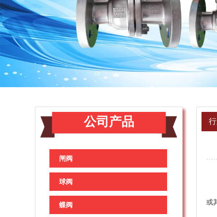
公司产品
行
闸阀
球阀
现
或
蝶阀
保